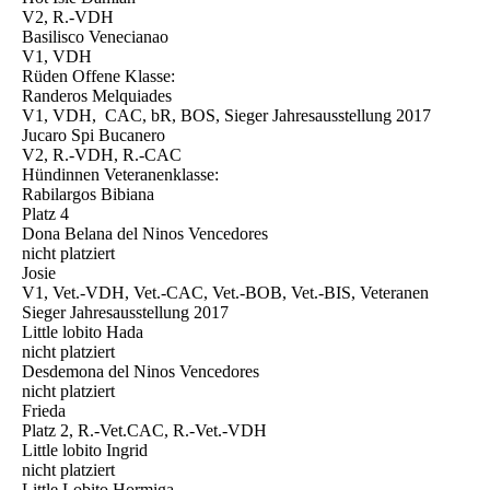
V2, R.-VDH
Basilisco Venecianao
V1, VDH
Rüden Offene Klasse:
Randeros Melquiades
V1, VDH, CAC, bR, BOS, Sieger Jahresausstellung 2017
Jucaro Spi Bucanero
V2, R.-VDH, R.-CAC
Hündinnen Veteranenklasse:
Rabilargos Bibiana
Platz 4
Dona Belana del Ninos Vencedores
nicht platziert
Josie
V1, Vet.-VDH, Vet.-CAC, Vet.-BOB, Vet.-BIS, Veteranen
Sieger Jahresausstellung 2017
Little lobito Hada
nicht platziert
Desdemona del Ninos Vencedores
nicht platziert
Frieda
Platz 2, R.-Vet.CAC, R.-Vet.-VDH
Little lobito Ingrid
nicht platziert
Little Lobito Hormiga