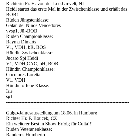
Richterin Fr. H. von der Lee-Grevelt, NL
Heidi startet das erste Mal in der Zwischenklasse und erhält das
BOB!
Rüden Jüngstenklasse:
Galan del Ninos Vencedores
vvsp1, Jü.-BOB
Rüden Championklasse:
Rayma Dimarts
V1, VDH, bR, BOS
Hündin Zwischenklasse:
Jucaro Spi Heidi
V1, VDH,CAC, bH, BOB
Hündin Championklasse:
Cocolores Loretta:
V1, VDH
Hündin offene Klasse:
Isis
sg1
---------------------------------------------------------------------------------
-------------------------
Galgo-Jahresausstellung am 18.06. in Hamburg
Richter Hr. F. Boucek, CZ
Ein weiterer Best in Show Erfolg für Culta!!!
Rüden Veteranenklasse:
Randeros Humberto