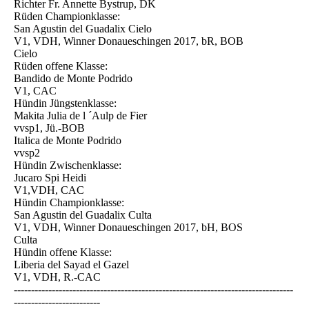
Richter Fr. Annette Bystrup, DK
Rüden Championklasse:
San Agustin del Guadalix Cielo
V1, VDH, Winner Donaueschingen 2017, bR, BOB
Cielo
Rüden offene Klasse:
Bandido de Monte Podrido
V1, CAC
Hündin Jüngstenklasse:
Makita Julia de l ´Aulp de Fier
vvsp1, Jü.-BOB
Italica de Monte Podrido
vvsp2
Hündin Zwischenklasse:
Jucaro Spi Heidi
V1,VDH, CAC
Hündin Championklasse:
San Agustin del Guadalix Culta
V1, VDH, Winner Donaueschingen 2017, bH, BOS
Culta
Hündin offene Klasse:
Liberia del Sayad el Gazel
V1, VDH, R.-CAC
---------------------------------------------------------------------------------
-------------------------