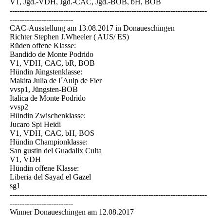
V1, Jgd.-VDH, Jgd.-CAC, Jgd.-BOB, bH, BOB
---------------------------------------------------------------------------------
--------------------------
CAC-Ausstellung am 13.08.2017 in Donaueschingen
Richter Stephen J.Wheeler ( AUS/ ES)
Rüden offene Klasse:
Bandido de Monte Podrido
V1, VDH, CAC, bR, BOB
Hündin Jüngstenklasse:
Makita Julia de l´Aulp de Fier
vvsp1, Jüngsten-BOB
Italica de Monte Podrido
vvsp2
Hündin Zwischenklasse:
Jucaro Spi Heidi
V1, VDH, CAC, bH, BOS
Hündin Championklasse:
San gustin del Guadalix Culta
V1, VDH
Hündin offene Klasse:
Liberia del Sayad el Gazel
sg1
---------------------------------------------------------------------------------
--------------------------
Winner Donaueschingen am 12.08.2017