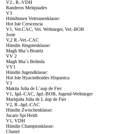
V2 , R.-VDH
Randeros Melquiades
V3
Hündinnen Veteranenklasse:
Hot Isle Crescencia
V1, Vet.CAC, Vet. Weltsieger, Vet.-BOB
Josie
V,2 R.-Vet.-CAC
Hündin Jüngstenklasse:
Magh Itha´s Beatriz
VV 2
Magh Itha´s Belinda
VV1
Hündin Jugendklasse:
Hot Isle Hyacinthoides Hispanica
V3
Makita Julia de L´aup de Fier
V1, Jgd.-CAC, Jgd.-BOB, Jugend-Weltsieger
Mariquita Julia de L áup de Fier
V2, R.-Jgd.-CAC
Hündin Zwischenklasse:
Jucaro Spi Heidi
V1, VDH
Hündin Championklasse:
Chanel