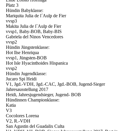
Platz 3
Hündin Babyklasse:
Mariquita Julia de l´Aulp de Fier
vvsp3
Makita Julia de l`Aulp de Fier
vvsp1, Baby-BOB, Baby-BIS
Gabriela del Ninos Vencedores
vvsp2
Hündin Jüngstenklasse:
Hot Ilse Henriqua
vvsp1, Jüngsten-BOB
Hot Isle Hyacinthoides Hispanica
vvsp2
Hündin Jugendklasse:
Jucaro Spi Heidi
V1, Jgd.-VDH, Jgd.-CAC, Jgd.-BOB, Jugend-Sieger
Jahresausstellung 2017
Heidi, Jahresjugendsieger, Jugend- BOB
Hündinnen Championklasse:
Katia
V3
Cocolores Lorena
V2, R.-VDH
San Agustin del Guadalix Culta