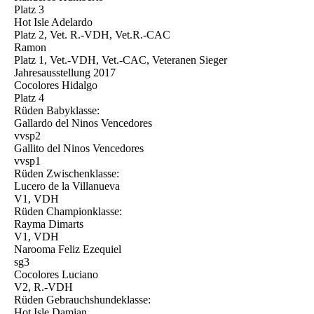
Platz 3
Hot Isle Adelardo
Platz 2, Vet. R.-VDH, Vet.R.-CAC
Ramon
Platz 1, Vet.-VDH, Vet.-CAC, Veteranen Sieger
Jahresausstellung 2017
Cocolores Hidalgo
Platz 4
Rüden Babyklasse:
Gallardo del Ninos Vencedores
vvsp2
Gallito del Ninos Vencedores
vvsp1
Rüden Zwischenklasse:
Lucero de la Villanueva
V1, VDH
Rüden Championklasse:
Rayma Dimarts
V1, VDH
Narooma Feliz Ezequiel
sg3
Cocolores Luciano
V2, R.-VDH
Rüden Gebrauchshundeklasse:
Hot Isle Damian