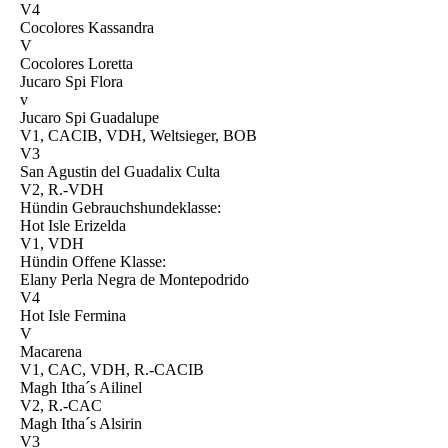
V4
Cocolores Kassandra
V
Cocolores Loretta
Jucaro Spi Flora
v
Jucaro Spi Guadalupe
V1, CACIB, VDH, Weltsieger, BOB
V3
San Agustin del Guadalix Culta
V2, R.-VDH
Hündin Gebrauchshundeklasse:
Hot Isle Erizelda
V1, VDH
Hündin Offene Klasse:
Elany Perla Negra de Montepodrido
V4
Hot Isle Fermina
V
Macarena
V1, CAC, VDH, R.-CACIB
Magh Itha´s Ailinel
V2, R.-CAC
Magh Itha´s Alsirin
V3