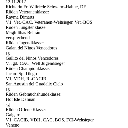
12.11.2017
Richterin Fr. Wilfriede Schwerm-Hahne, DE
Rüden Veteranenklasse:
Rayma Dimarts
V1, Vet.-CAC, Veteranen-Weltsieger, Vet.-BOS
Rüden Jüngstenklasse:
Magh Ithas Beltrán
versprechend
Rüden Jugendklasse:
Galan del Ninos Vencedores
sg
Gallito del Ninos Vencedores
V, Jgd.-CAC, Welt-Jugendsieger
Rüden Championklasse:
Jucaro Spi Diego
V1, VDH, R.-CACIB
San Agustin del Guadalix Cielo
sg
Rüden Gebrauchshundeklasse:
Hot Isle Damian
sg
Rüden Offene Klasse:
Galgarr
V1, CACIB, VDH, CAC, BOS, FCI-Weltsieger
Veneno