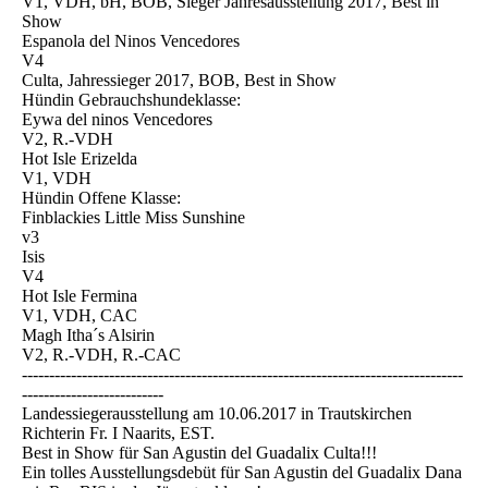
V1, VDH, bH, BOB, Sieger Jahresausstellung 2017, Best in
Show
Espanola del Ninos Vencedores
V4
Culta, Jahressieger 2017, BOB, Best in Show
Hündin Gebrauchshundeklasse:
Eywa del ninos Vencedores
V2, R.-VDH
Hot Isle Erizelda
V1, VDH
Hündin Offene Klasse:
Finblackies Little Miss Sunshine
v3
Isis
V4
Hot Isle Fermina
V1, VDH, CAC
Magh Itha´s Alsirin
V2, R.-VDH, R.-CAC
---------------------------------------------------------------------------------
--------------------------
Landessiegerausstellung am 10.06.2017 in Trautskirchen
Richterin Fr. I Naarits, EST.
Best in Show für San Agustin del Guadalix Culta!!!
Ein tolles Ausstellungsdebüt für San Agustin del Guadalix Dana