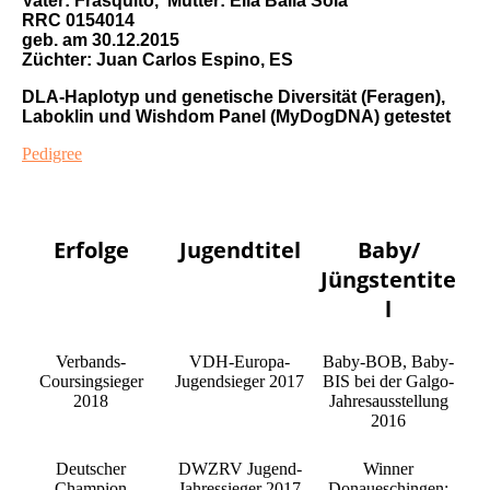
Vater:
Frasquito, Mutter: Ella Baila Sola
RRC 0154014
geb. am 30.12.2015
Züchter: Juan Carlos Espino, ES
DLA-Haplotyp und genetische Diversität (Feragen),
Laboklin und Wishdom Panel (MyDogDNA) getestet
Pedigree
Erfolge
Jugendtitel
Baby/
Jüngstentite
l
Verbands-
VDH-Europa-
Baby-BOB, Baby-
Coursingsieger
Jugendsieger 2017
BIS bei der Galgo-
2018
Jahresausstellung
2016
Deutscher
DWZRV Jugend-
Winner
Champion
Jahressieger 2017
Donaueschingen: