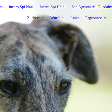
Jucaro Spi Naïs
Jucaro Spi Heidi
San Agustin del Guadalix
Zuchtstätte
Würfe
Links
Ergebnisse