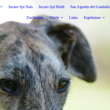
Jucaro Spi Naïs
Jucaro Spi Heidi
San Agustin del Guadalix
Zuchtstätte
Würfe
Links
Ergebnisse